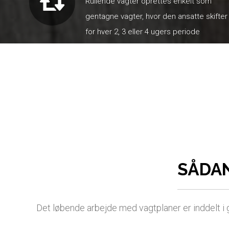
Rullende vagter oprettes enkelt som
gentagne vagter, hvor den ansatte skifter
for hver 2, 3 eller 4 ugers periode
SÅDA
Det løbende arbejde med vagtplaner er inddelt i g