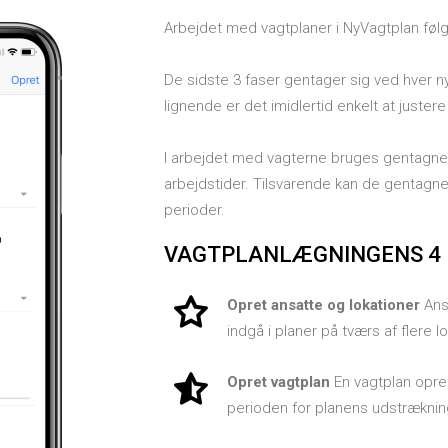
Arbejdet med vagtplaner i NyVagtplan følg
De sidste 3 faser gentager sig ved hver
lignende er det imidlertid enkelt at juster
I arbejdet med vagterne bruges gentagne v
arbejdstider. Tilsvarende kan de gentagn
perioder.
VAGTPLANLÆGNINGENS 4 
Opret ansatte og lokationer
Ansa
indgå i planer på tværs af flere l
Opret vagtplan
En vagtplan opret
perioden for planens udstræknin