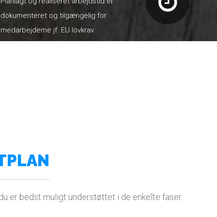
Planlagt og realiseret arbejdstid er
dokumenteret og tilgængelig for
medarbejderne jf. EU lovkrav
TPLAN
u er bedst muligt understøttet i de enkelte faser.