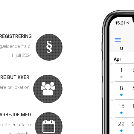
REGISTRERING
§
 gældende fra d.
1. juli 2024
DRE BUTIKKER
re pr. lokation
 ARBEJDE MED
ette en aftale i
en kalender