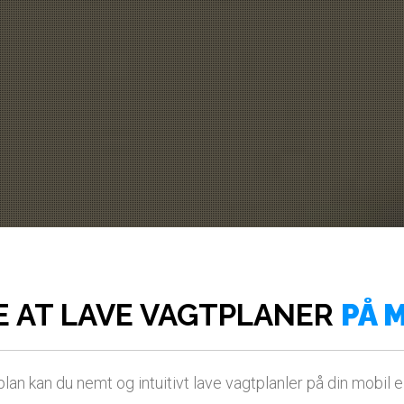
E AT LAVE VAGTPLANER
PÅ 
n kan du nemt og intuitivt lave vagtplanler på din mobil 