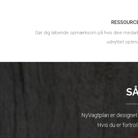
RESSOURC
Gør dig løbende opmærksom på hvis dine medarb
udnyttet optima
S
NyVagtplan er designet 
Hvis du er fortro