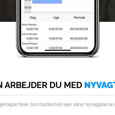
N ARBEJDER DU MED
NYVAG
entagne faser. Som butikschef/-ejer sikrer NyVagtplan at d