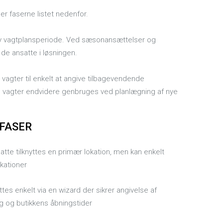
er faserne listet nedenfor.
 ny vagtplansperiode. Ved sæsonansættelser og
e de ansatte i løsningen.
agter til enkelt at angive tilbagevendende
e vagter endvidere genbruges ved planlægning af nye
FASER
tte tilknyttes en primær lokation, men kan enkelt
okationer
tes enkelt via en wizard der sikrer angivelse af
g og butikkens åbningstider