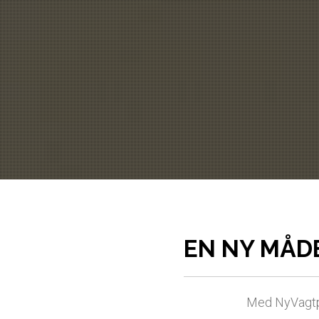
EN NY MÅD
Med NyVagtpla