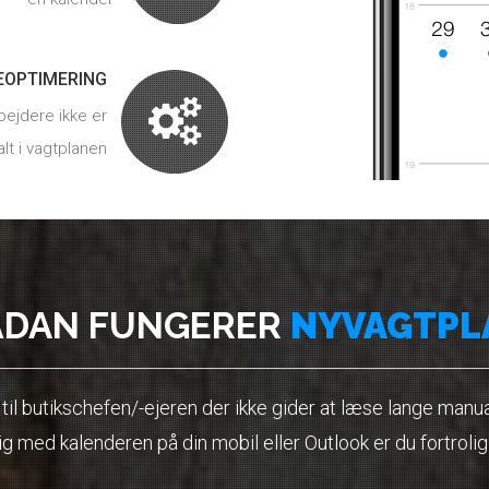
EOPTIMERING
ejdere ikke er
lt i vagtplanen
ÅDAN FUNGERER
NYVAGTPL
til butikschefen/-ejeren der ikke gider at læse lange manua
lig med kalenderen på din mobil eller Outlook er du fortro